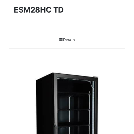
ESM28HC TD
Details