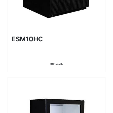
ESM10HC
Details