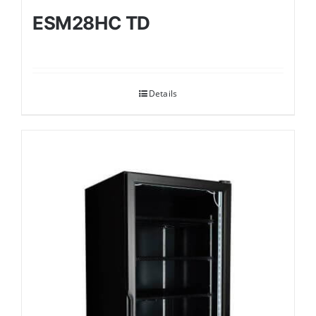
ESM28HC TD
Details