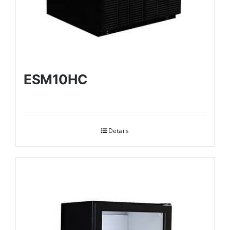
ESM10HC
Details