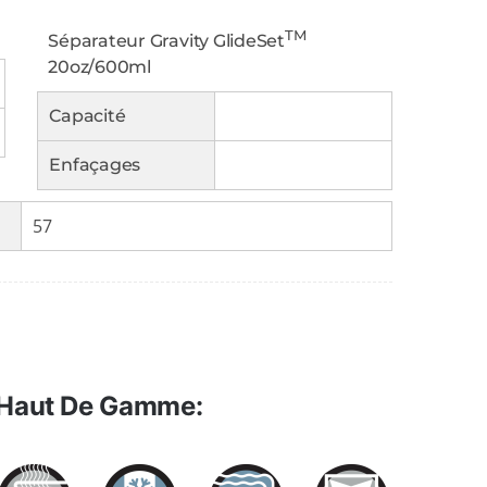
TM
Séparateur Gravity GlideSet
20oz/600ml
Capacité
Enfaçages
57
 Haut De Gamme: