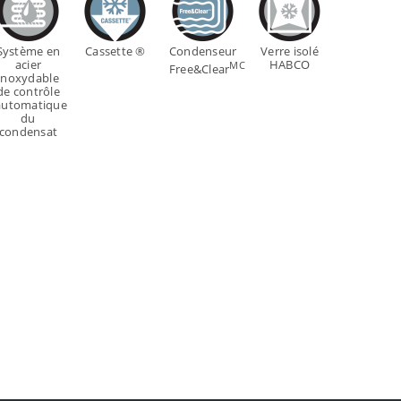
Système en
Cassette ®
Condenseur
Verre isolé
acier
HABCO
MC
Free&Clear
inoxydable
de contrôle
automatique
du
condensat