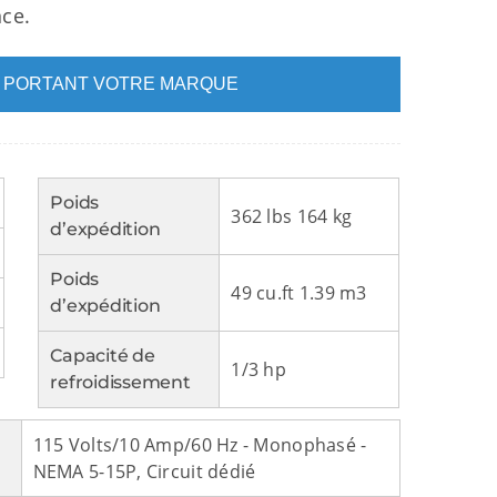
nce.
L PORTANT VOTRE MARQUE
Poids
362 lbs 164 kg
d’expédition
Poids
49 cu.ft 1.39 m3
d’expédition
Capacité de
1/3 hp
refroidissement
115 Volts/10 Amp/60 Hz - Monophasé -
NEMA 5-15P, Circuit dédié