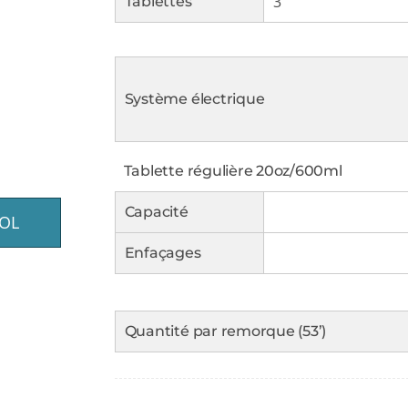
3
Tablettes
Système électrique
Tablette régulière 20oz/600ml
Capacité
OL
Enfaçages
Quantité par remorque (53’)