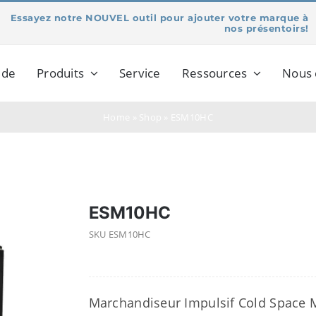
Essayez notre NOUVEL outil pour ajouter votre marque à
nos présentoirs!
 de
Produits
Service
Ressources
Nous 
Home
»
Shop
»
ESM10HC
ESM10HC
SKU
ESM10HC
Marchandiseur Impulsif Cold Space M