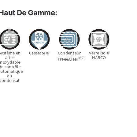
 Haut De Gamme:
Système en
Cassette ®
Condenseur
Verre isolé
acier
HABCO
MC
Free&Clear
inoxydable
de contrôle
automatique
du
condensat