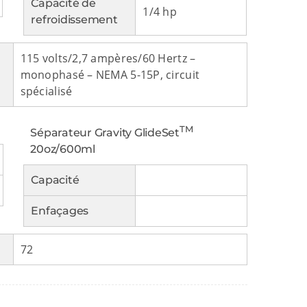
Capacité de
1/4 hp
refroidissement
115 volts/2,7 ampères/60 Hertz –
monophasé – NEMA 5-15P, circuit
spécialisé
TM
Séparateur Gravity GlideSet
20oz/600ml
Capacité
Enfaçages
72