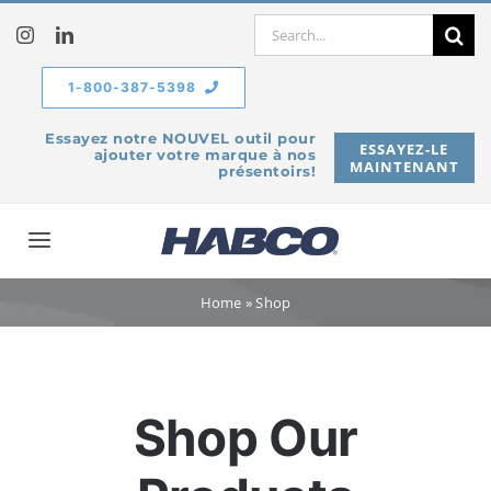
Skip
Search
to
for:
content
1-800-387-5398
Essayez notre NOUVEL outil pour
ESSAYEZ-LE
ajouter votre marque à nos
MAINTENANT
présentoirs!
Toggle
Navigation
À propos de
Home
»
Shop
Produits
Shop Our
Service