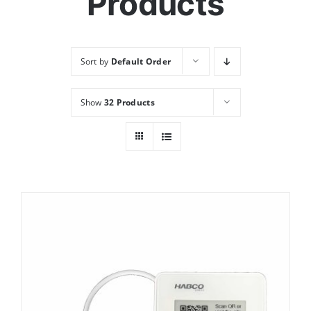
Products
Ressources
Sort by
Default Order
Nous contacter
Show
32 Products