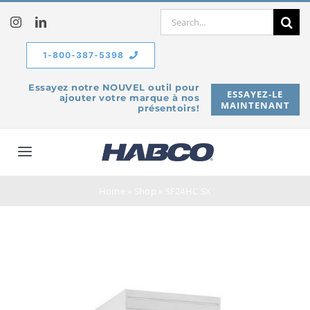
Skip
Search
to
for:
content
1-800-387-5398
Essayez notre NOUVEL outil pour
ESSAYEZ-LE
ajouter votre marque à nos
MAINTENANT
présentoirs!
Toggle
Navigation
À propos de
Home
»
Shop
»
SF24HC SX
Produits
Service