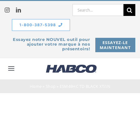
Skip
Search
to
for:
content
1-800-387-5398
Essayez notre NOUVEL outil pour
ESSAYEZ-LE
ajouter votre marque à nos
MAINTENANT
présentoirs!
Toggle
Navigation
À propos de
Home
»
Shop
»
ESM49HC TD BLACK XT/IN
Produits
Service