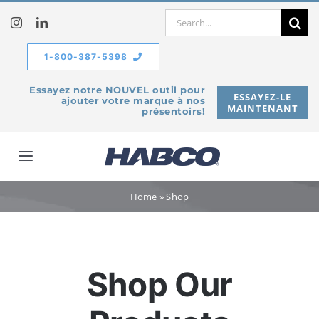
Skip
Search
to
for:
content
1-800-387-5398
Essayez notre NOUVEL outil pour
ESSAYEZ-LE
ajouter votre marque à nos
MAINTENANT
présentoirs!
Toggle
Navigation
À propos de
Home
»
Shop
Produits
Shop Our
Service