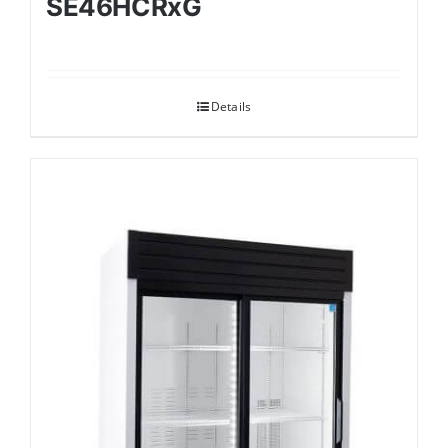
SE46HCRxG
Details