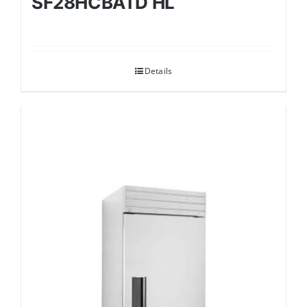
SF28HCBATD HL
Details