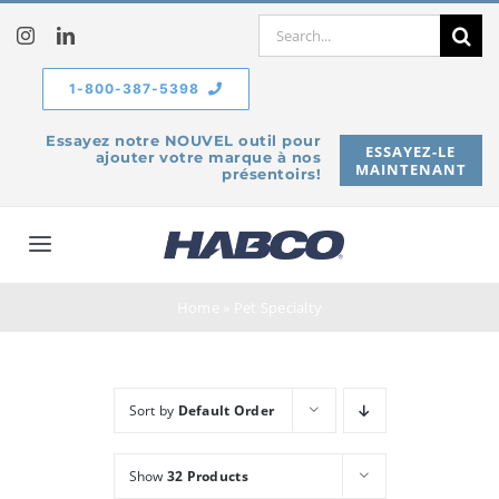
Skip
Search
to
for:
content
1-800-387-5398
Essayez notre NOUVEL outil pour
ESSAYEZ-LE
ajouter votre marque à nos
MAINTENANT
présentoirs!
Toggle
Navigation
À propos de
Home
»
Pet Specialty
Produits
Sort by
Default Order
Service
Show
32 Products