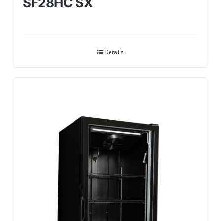
SF28HC SX
Details