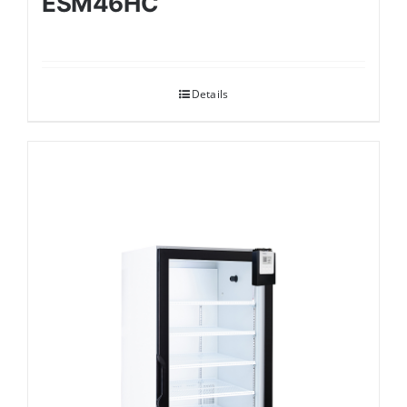
ESM46HC
Details