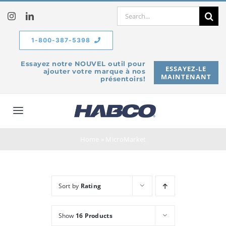
Skip
Search
to
for:
content
1-800-387-5398
Essayez notre NOUVEL outil pour
ESSAYEZ-LE
ajouter votre marque à nos
MAINTENANT
présentoirs!
Toggle
Navigation
À propos de
Home
»
MicroMarket
Produits
Sort by
Rating
Service
Show
16 Products