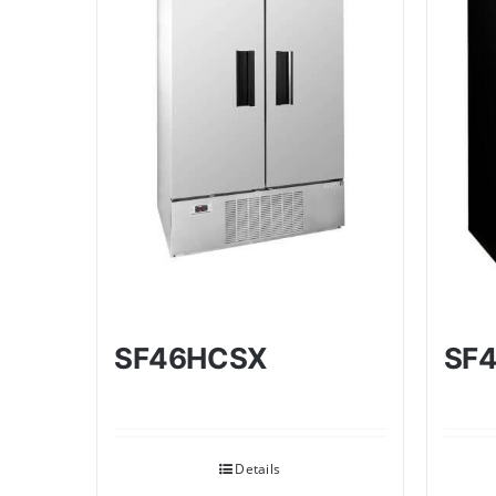
SF46HCSX
SF
Details