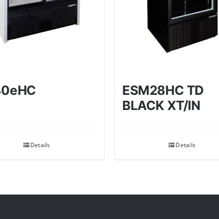
40eHC
ESM28HC TD
BLACK XT/IN
Details
Details