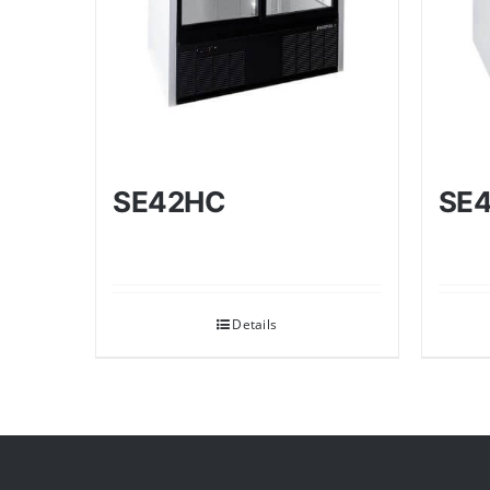
SE42HC
SE
Details