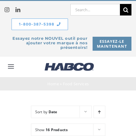
Skip
Search
to
for:
content
1-800-387-5398
Essayez notre NOUVEL outil pour
ESSAYEZ-LE
ajouter votre marque à nos
MAINTENANT
présentoirs!
Toggle
Navigation
À propos de
Home
»
Food Services
Produits
Sort by
Date
Service
Show
16 Products