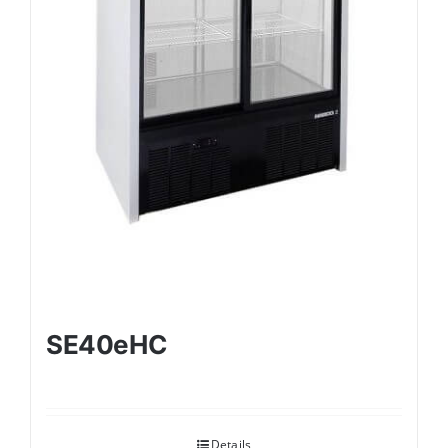
SE40eHC
Details