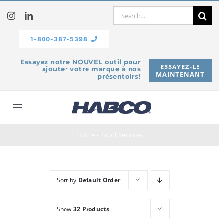
Skip
Search
to
for:
content
1-800-387-5398
Essayez notre NOUVEL outil pour
ESSAYEZ-LE
ajouter votre marque à nos
MAINTENANT
présentoirs!
Toggle
Navigation
À propos de
Home
»
Food Services
Produits
Sort by
Default Order
Service
Show
32 Products