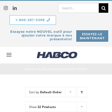
Skip
Search
to
for:
content
1-800-387-5398
Essayez notre NOUVEL outil pour
ESSAYEZ-LE
ajouter votre marque à nos
MAINTENANT
présentoirs!
Toggle
Navigation
À propos de
Home
»
SLIMLINE SINGLE SWING DOOR
Produits
Sort by
Default Order
Service
Show
32 Products