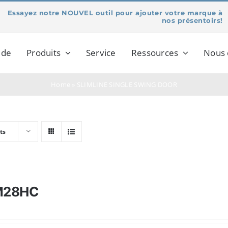
Essayez notre NOUVEL outil pour ajouter votre marque à
nos présentoirs!
 de
Produits
Service
Ressources
Nous 
Home
»
SLIMLINE SINGLE SWING DOOR
ts
M28HC