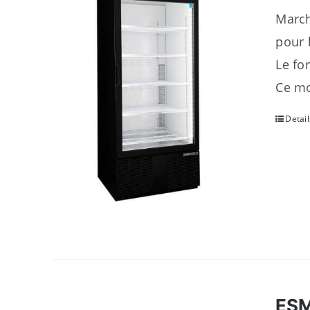
March
pour 
Le fo
Ce mo
Detail
ES