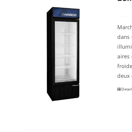
March
dans 
illum
aires
froid
deux 
Detail