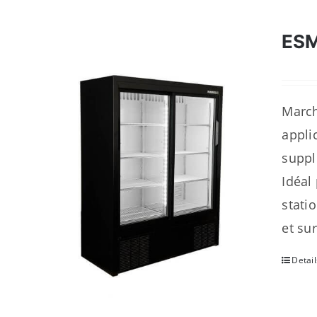
ES
March
appli
suppl
Idéal 
stati
et su
Detail