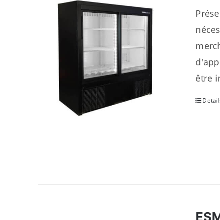
Prése
néces
merch
d'app
être i
Detail
ES