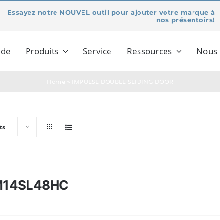
Essayez notre NOUVEL outil pour ajouter votre marque à
nos présentoirs!
 de
Produits
Service
Ressources
Nous 
Home
»
IMPULSE DOUBLE SLIDING DOOR
ts
M14SL48HC