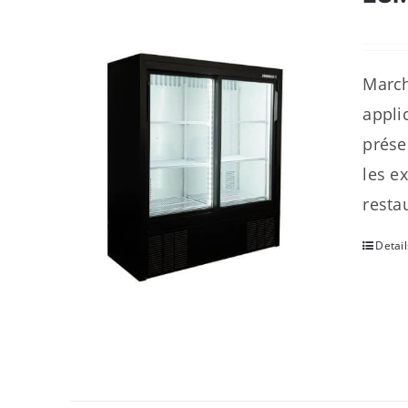
March
appli
prése
les e
resta
Detail