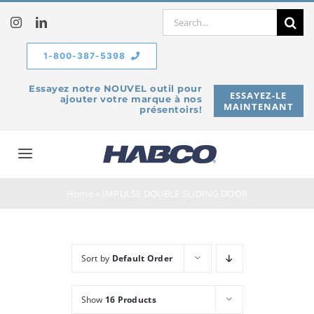
Skip
Search
to
for:
content
1-800-387-5398
Essayez notre NOUVEL outil pour
ESSAYEZ-LE
ajouter votre marque à nos
MAINTENANT
présentoirs!
Toggle
Navigation
À propos de
Home
»
IMPULSE DOUBLE SLIDING DOOR
Produits
Sort by
Default Order
Service
Show
16 Products