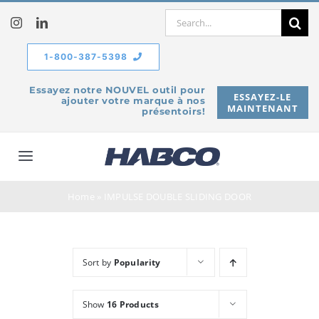
Skip
Search
to
for:
content
1-800-387-5398
Essayez notre NOUVEL outil pour
ESSAYEZ-LE
ajouter votre marque à nos
MAINTENANT
présentoirs!
Toggle
Navigation
À propos de
Home
»
IMPULSE DOUBLE SLIDING DOOR
Produits
Sort by
Popularity
Service
Show
16 Products