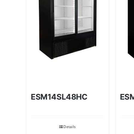
ESM14SL48HC
ES
Details