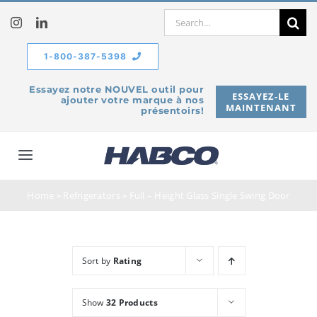
Skip
Search
to
for:
content
1-800-387-5398
Essayez notre NOUVEL outil pour
ESSAYEZ-LE
ajouter votre marque à nos
MAINTENANT
présentoirs!
Toggle
Navigation
À propos de
Home
»
Refrigerators
»
Full – Height Glass Single Swing Door
Produits
Sort by
Rating
Service
Show
32 Products