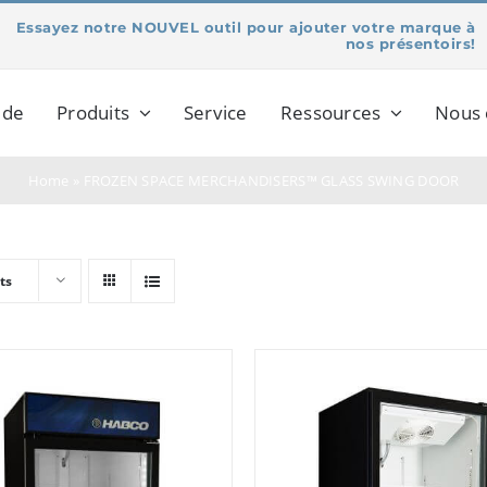
Essayez notre NOUVEL outil pour ajouter votre marque à
nos présentoirs!
 de
Produits
Service
Ressources
Nous 
Home
»
FROZEN SPACE MERCHANDISERS™ GLASS SWING DOOR
ts