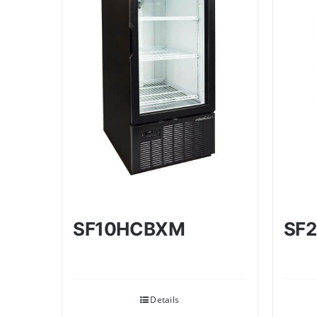
SF
SF10HCBXM
Details