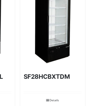
SF28HCBXTDM
L
Details