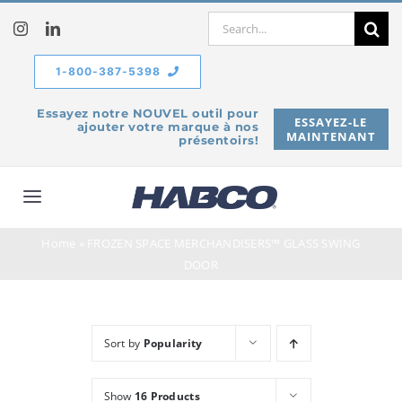
Skip
Search
to
for:
content
1-800-387-5398
Essayez notre NOUVEL outil pour
ESSAYEZ-LE
ajouter votre marque à nos
MAINTENANT
présentoirs!
Toggle
Navigation
Home
»
FROZEN SPACE MERCHANDISERS™ GLASS SWING
À propos de
DOOR
Produits
Sort by
Popularity
Service
Show
16 Products