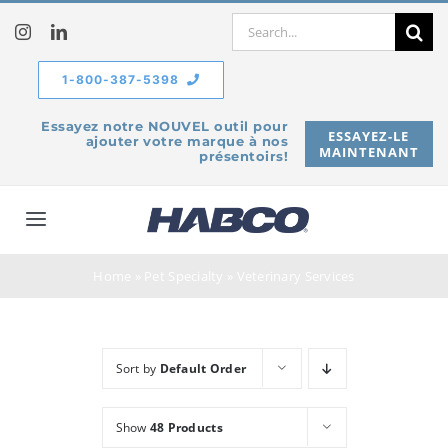
Skip
Search
to
for:
content
1-800-387-5398
Essayez notre NOUVEL outil pour
ESSAYEZ-LE
ajouter votre marque à nos
MAINTENANT
présentoirs!
Toggle
Navigation
À propos de
Home
»
Pet Specialty
»
Veterinary Services
Produits
Sort by
Default Order
Service
Show
48 Products