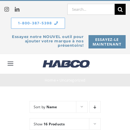
Skip
Search
to
for:
content
1-800-387-5398
Essayez notre NOUVEL outil pour
ESSAYEZ-LE
ajouter votre marque à nos
MAINTENANT
présentoirs!
Toggle
Navigation
À propos de
Home
»
Uncategorized
Produits
Sort by
Name
Service
Show
16 Products