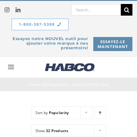
Skip
Search
to
for:
content
1-800-387-5398
Essayez notre NOUVEL outil pour
ESSAYEZ-LE
ajouter votre marque à nos
MAINTENANT
présentoirs!
Toggle
Navigation
À propos de
Home
»
Refrigerators
»
Double Sliding Door
Produits
Sort by
Popularity
Service
Show
32 Products