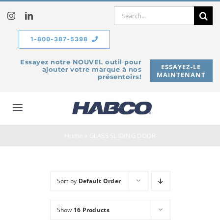
Skip
Search
to
for:
content
1-800-387-5398
Essayez notre NOUVEL outil pour
ESSAYEZ-LE
ajouter votre marque à nos
MAINTENANT
présentoirs!
Toggle
Navigation
À propos de
Home
»
GLASS SLIDING DOOR
Produits
Sort by
Default Order
Service
Show
16 Products