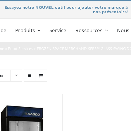
Essayez notre NOUVEL outil pour ajouter votre marque à
nos présentoirs!
 de
Produits
Service
Ressources
Nous 
me
»
Food Services
»
FROZEN SPACE MERCHANDISERS™ GLASS SWING D
ts