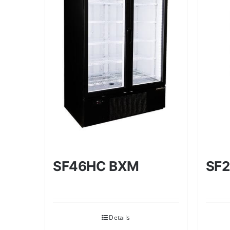
SF46HC BXM
SF
Details