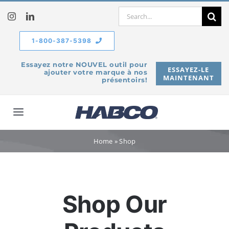
Skip
Search
to
for:
content
1-800-387-5398
Essayez notre NOUVEL outil pour
ESSAYEZ-LE
ajouter votre marque à nos
MAINTENANT
présentoirs!
Toggle
Navigation
À propos de
Home
»
Shop
Produits
Shop Our
Service