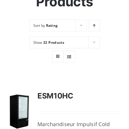
Products
Ressources
Sort by
Rating
Nous contacter
Show
32 Products
ESM10HC
Marchandiseur Impulsif Cold