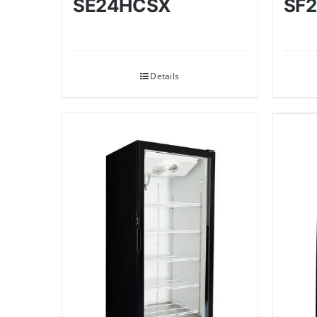
SE24HCSX
SF
Details