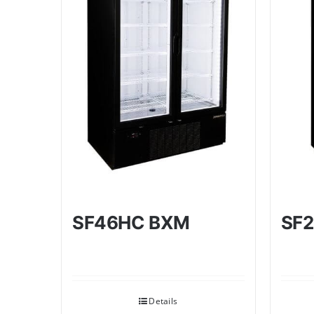
SF46HC BXM
SF
Details