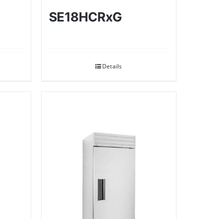
SE18HCRxG
Details