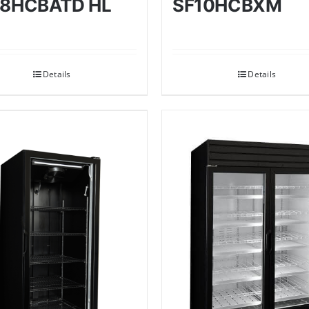
28HCBATD HL
SF10HCBXM
Details
Details