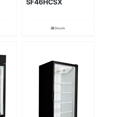
SF46HCSX
Details