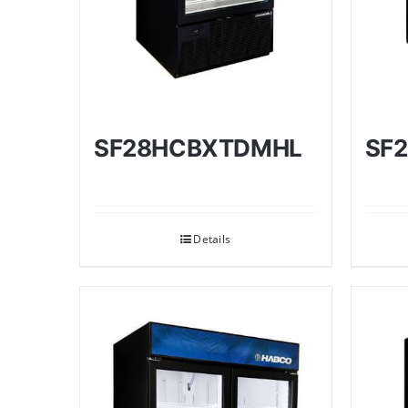
SF28HCBXTDMHL
SF
Details