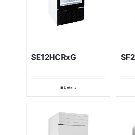
SE12HCRxG
SF
Details