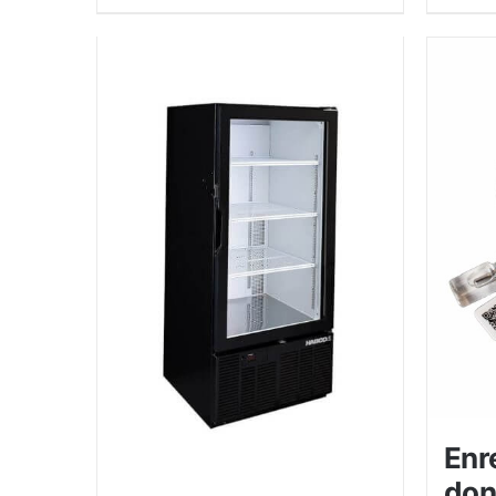
Enr
don