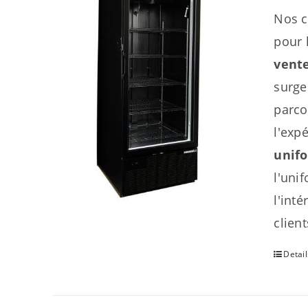
Nos c
pour 
vente
surge
parco
l'exp
unifo
l'uni
l'inté
clien
Detail