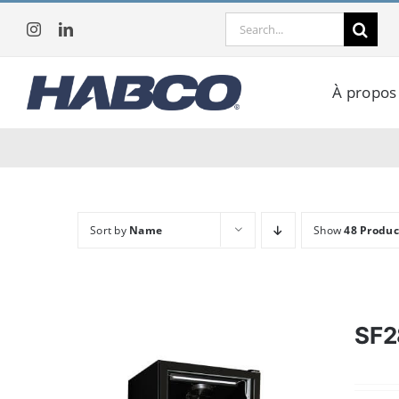
Skip
Search
to
for:
content
À propos
Sort by
Name
Show
48 Produc
SF2