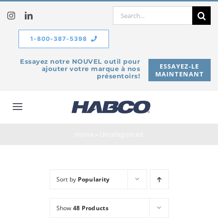
Skip
Search
to
for:
content
1-800-387-5398
Essayez notre NOUVEL outil pour
ESSAYEZ-LE
ajouter votre marque à nos
MAINTENANT
présentoirs!
Toggle
Navigation
À propos de
Home
»
Uncategorized
Produits
Sort by
Popularity
Service
Show
48 Products