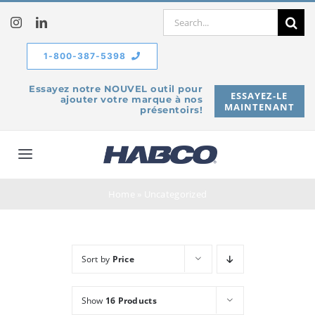
Skip
Search
to
for:
content
1-800-387-5398
Essayez notre NOUVEL outil pour
ESSAYEZ-LE
ajouter votre marque à nos
MAINTENANT
présentoirs!
Toggle
Navigation
À propos de
Home
»
Uncategorized
Produits
Sort by
Price
Service
Show
16 Products