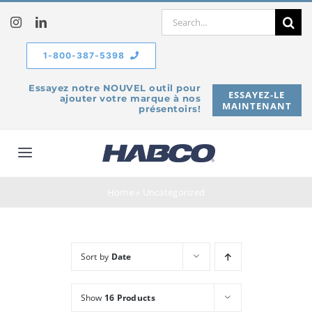
Skip
Search
to
for:
content
1-800-387-5398
Essayez notre NOUVEL outil pour
ESSAYEZ-LE
ajouter votre marque à nos
MAINTENANT
présentoirs!
Toggle
Navigation
À propos de
Home
»
Uncategorized
Produits
Sort by
Date
Service
Show
16 Products