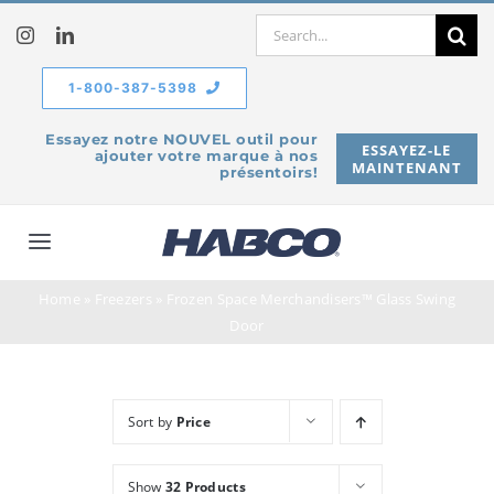
Skip
Search
to
for:
content
1-800-387-5398
Essayez notre NOUVEL outil pour
ESSAYEZ-LE
ajouter votre marque à nos
MAINTENANT
présentoirs!
Toggle
Navigation
Home
»
Freezers
»
Frozen Space Merchandisers™ Glass Swing
À propos de
Door
Produits
Sort by
Price
Service
Show
32 Products