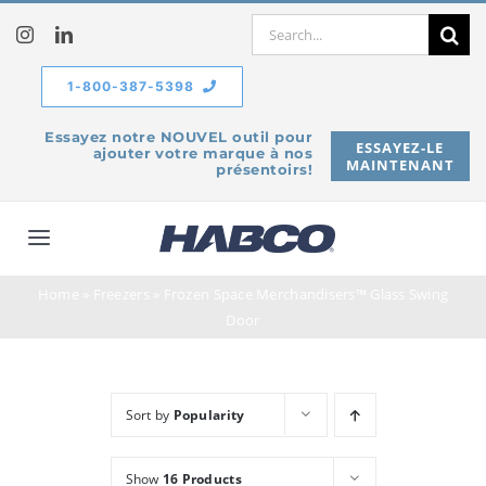
Skip
Search
to
for:
content
1-800-387-5398
Essayez notre NOUVEL outil pour
ESSAYEZ-LE
ajouter votre marque à nos
MAINTENANT
présentoirs!
Toggle
Navigation
Home
»
Freezers
»
Frozen Space Merchandisers™ Glass Swing
À propos de
Door
Produits
Sort by
Popularity
Service
Show
16 Products