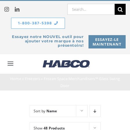
Skip
Search
to
for:
content
1-800-387-5398
Essayez notre NOUVEL outil pour
ESSAYEZ-LE
ajouter votre marque à nos
MAINTENANT
présentoirs!
Toggle
Navigation
Home
»
Freezers
»
Frozen Space Merchandisers™ Glass Swing
À propos de
Door
Produits
Sort by
Name
Service
Show
48 Products