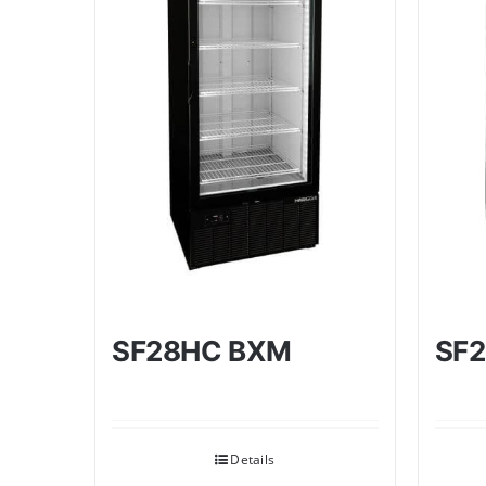
SF28HC BXM
SF
Details