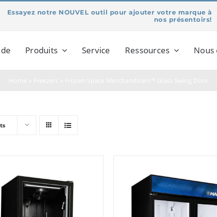
Essayez notre NOUVEL outil pour ajouter votre marque à
nos présentoirs!
 de
Produits
Service
Ressources
Nous 
Home
»
Freezers
»
Frozen Space Merchandisers™ Glass Swing Door
ts