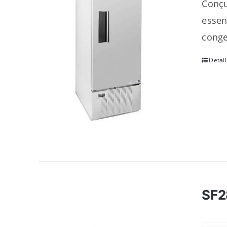
Conçu
essen
conge
Detail
SF2