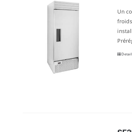
Un co
froid
insta
Préré
Detail