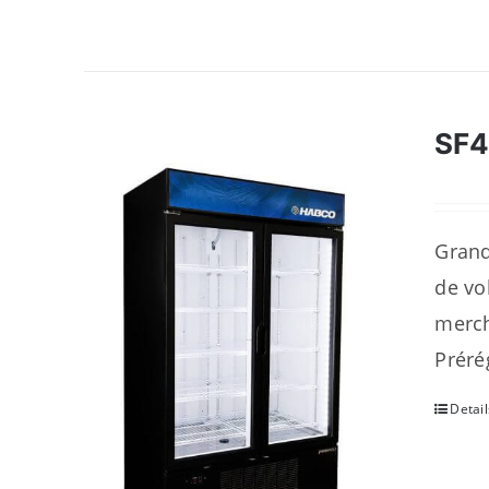
SF
Grand
de vo
merch
Préré
Detail