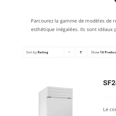
Parcourez la gamme de modèles de ré
esthétique inégalées. Ils sont idéaux p
Sort by
Rating
Show
16 Produc
SF2
Le co