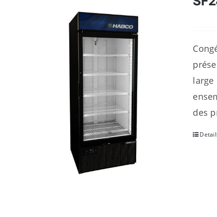
SF
Congé
prése
large
ensem
des p
Detail