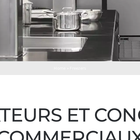
Home
»
Freezers
TEURS ET CO
COMMERCIAU