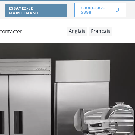
ESSAYEZ-LE
1-800-387-
5398
MAINTENANT
contacter
Anglais
Français