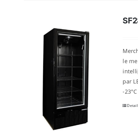
SF
Merch
le me
intel
par L
-23°C
Detail