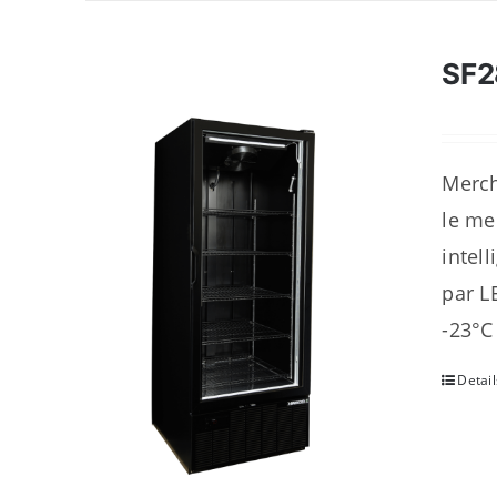
SF
Merch
le me
intel
par L
-23°C
Detail