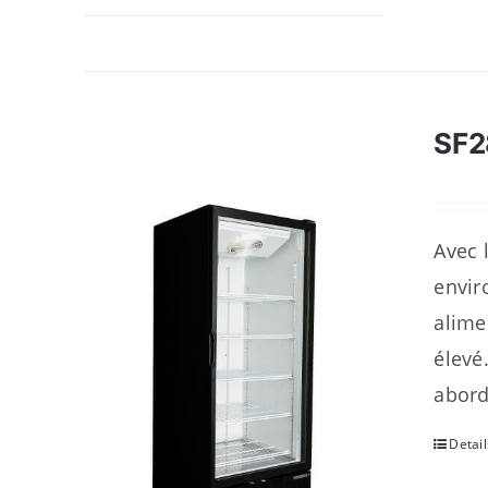
SF
Avec 
envir
alime
élevé
abord
Detail