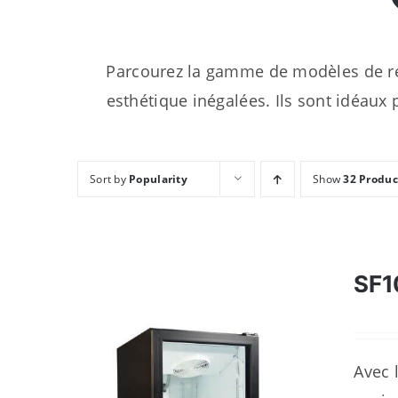
Parcourez la gamme de modèles de ré
esthétique inégalées. Ils sont idéaux p
Sort by
Popularity
Show
32 Produc
SF
Avec 