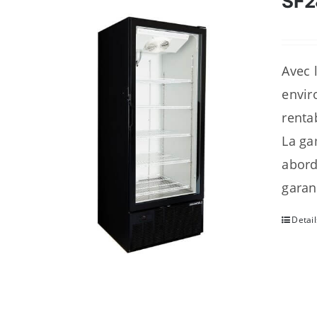
SF
Avec 
envir
renta
La ga
abord
garan
Detail