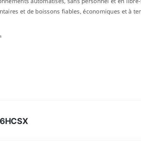
onnements automatisés, sans personnel et en libre-s
ntaires et de boissons fiables, économiques et à te
.
s
46HCSX