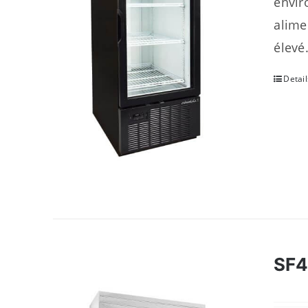
envir
alime
élevé
Detail
SF