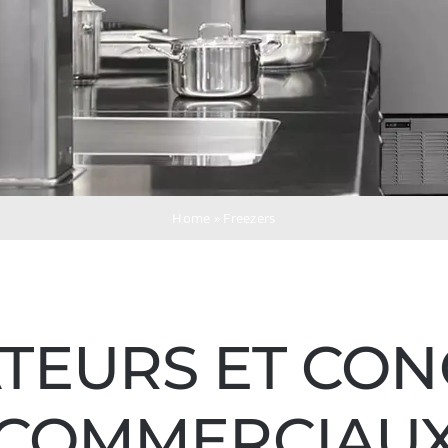
Home
»
Freezers
TEURS ET CO
COMMERCIAU