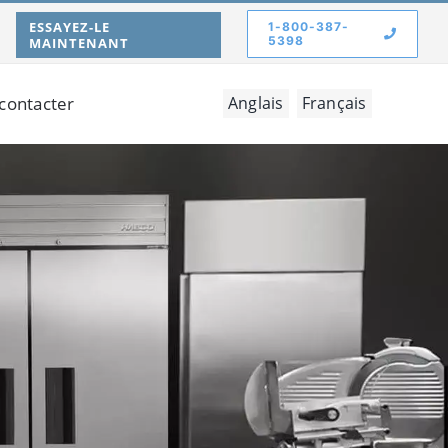
ESSAYEZ-LE
1-800-387-
5398
MAINTENANT
contacter
Anglais
Français