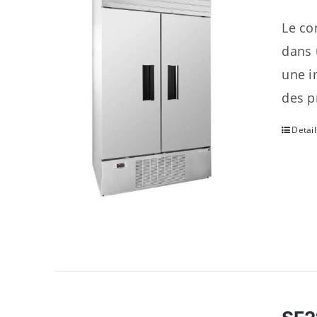
Le co
dans 
une i
des p
Detail