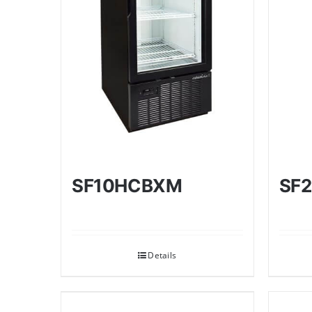
SF
SF10HCBXM
Details