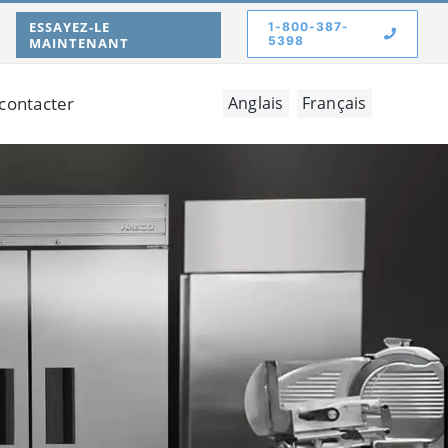
ESSAYEZ-LE
1-800-387-
5398
MAINTENANT
contacter
Anglais
Français