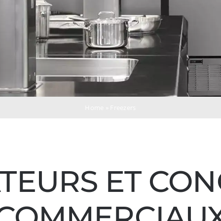
Home
»
Freezers
TEURS ET CO
COMMERCIAU