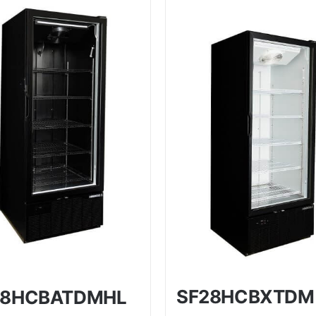
SF28HCBXTDM
28HCBATDMHL