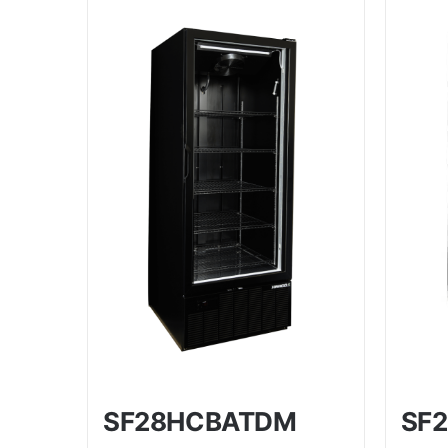
SF28HCBATDM
SF