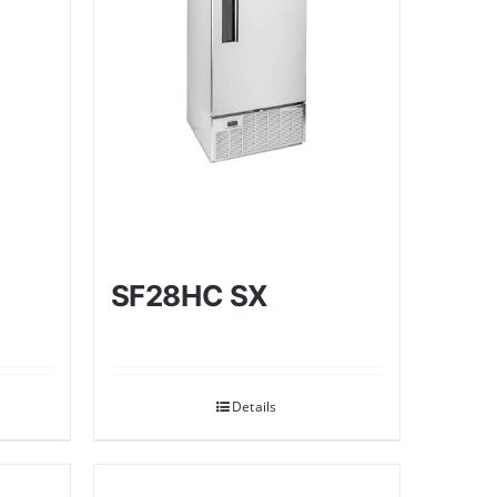
SF28HC SX
Details