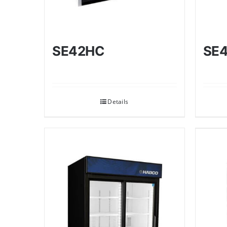
SE42HC
SE
Details