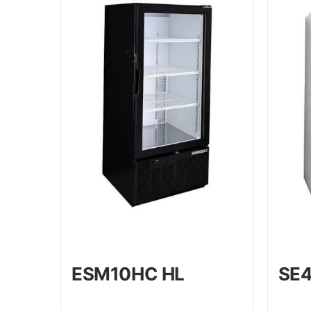
ESM10HC HL
SE