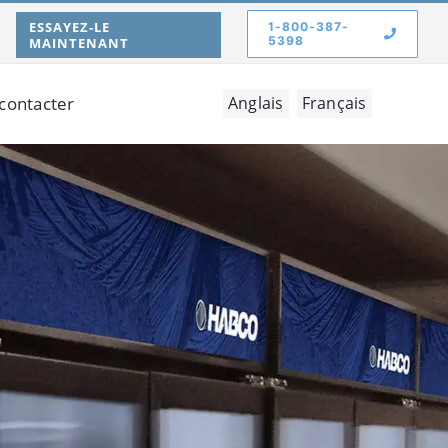
ESSAYEZ-LE
1-800-387-
5398
MAINTENANT
contacter
Anglais
Français