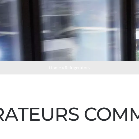
Home
»
Refrigerators
RATEURS COM