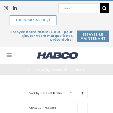
Skip
Search
to
for:
content
1-800-387-5398
Essayez notre NOUVEL outil pour
ESSAYEZ-LE
ajouter votre marque à nos
MAINTENANT
présentoirs!
Toggle
Navigation
À propos de
Home
»
Réfrigérateurs de Pharmacie
Produits
Sort by
Default Order
Service
Show
32 Products