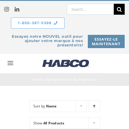
Skip
Search
to
for:
content
1-800-387-5398
Essayez notre NOUVEL outil pour
ESSAYEZ-LE
ajouter votre marque à nos
MAINTENANT
présentoirs!
Toggle
Navigation
À propos de
Home
»
Réfrigérateurs de Pharmacie
Produits
Sort by
Name
Service
Show
48 Products