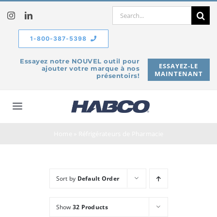
Skip
Search
to
for:
content
1-800-387-5398
Essayez notre NOUVEL outil pour
ESSAYEZ-LE
ajouter votre marque à nos
MAINTENANT
présentoirs!
Toggle
Navigation
À propos de
Home
»
Réfrigérateurs de Pharmacie
Produits
Sort by
Default Order
Service
Show
32 Products