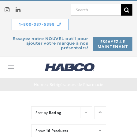
Skip
Search
to
for:
content
1-800-387-5398
Essayez notre NOUVEL outil pour
ESSAYEZ-LE
ajouter votre marque à nos
MAINTENANT
présentoirs!
Toggle
Navigation
À propos de
Home
»
Réfrigérateurs de Pharmacie
Produits
Sort by
Rating
Service
Show
16 Products