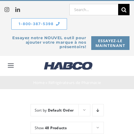
Skip
Search
to
for:
content
1-800-387-5398
Essayez notre NOUVEL outil pour
ESSAYEZ-LE
ajouter votre marque à nos
MAINTENANT
présentoirs!
Toggle
Navigation
À propos de
Home
»
Réfrigérateurs de Pharmacie
Produits
Sort by
Default Order
Service
Show
48 Products