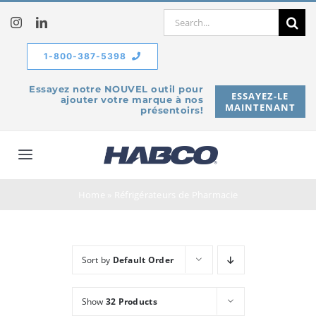
Skip
Search
to
for:
content
1-800-387-5398
Essayez notre NOUVEL outil pour
ESSAYEZ-LE
ajouter votre marque à nos
MAINTENANT
présentoirs!
Toggle
Navigation
À propos de
Home
»
Réfrigérateurs de Pharmacie
Produits
Sort by
Default Order
Service
Show
32 Products