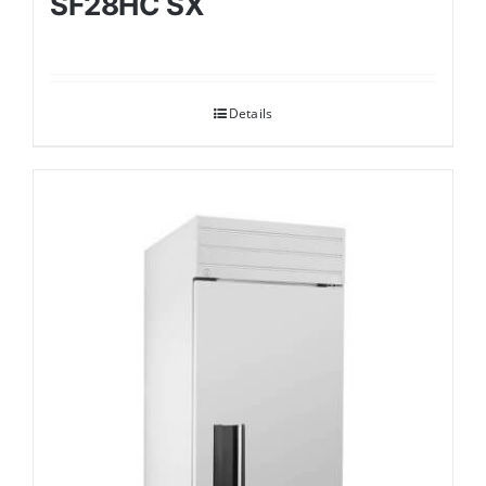
SF28HC SX
Details