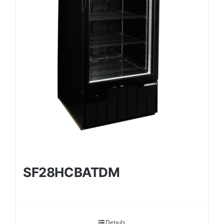
SF28HCBATDM
Details