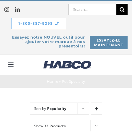
Skip
Search
to
for:
content
1-800-387-5398
Essayez notre NOUVEL outil pour
ESSAYEZ-LE
ajouter votre marque à nos
MAINTENANT
présentoirs!
Toggle
Navigation
À propos de
Home
»
Pet Specialty
Produits
Sort by
Popularity
Service
Show
32 Products