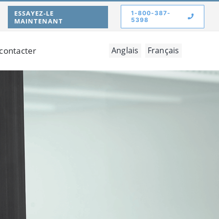
ESSAYEZ-LE
1-800-387-
5398
MAINTENANT
contacter
Anglais
Français