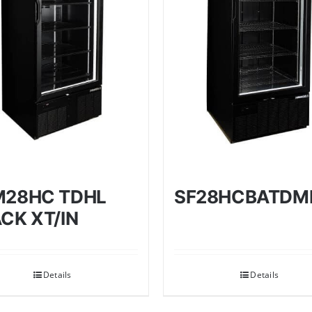
M28HC TDHL
SF28HCBATDM
CK XT/IN
Details
Details