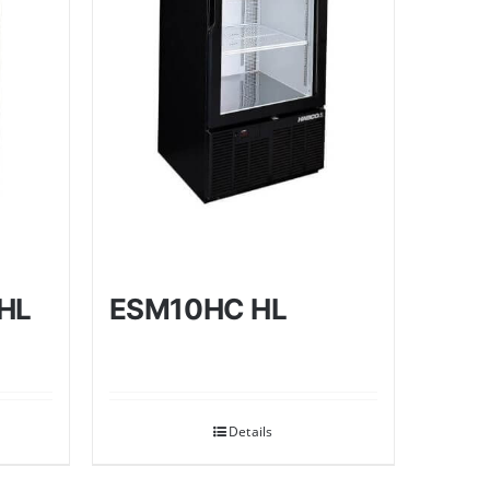
HL
ESM10HC HL
Details