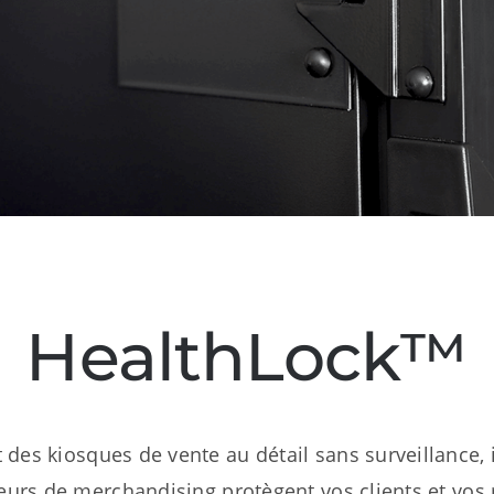
HealthLock™
es kiosques de vente au détail sans surveillance, il
eurs de merchandising protègent vos clients et vos r