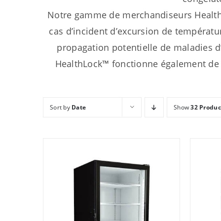
Notre gamme de merchandiseurs HealthLoc
cas d’incident d’excursion de températu
propagation potentielle de maladies d
HealthLock™ fonctionne également de 
Sort by
Date
Show
32 Produc