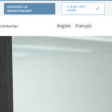
ESSAYEZ-LE
1-800-387-
5398
MAINTENANT
contacter
Anglais
Français