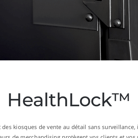
HealthLock™
es kiosques de vente au détail sans surveillance, il
eurs de merchandising protègent vos clients et vos r