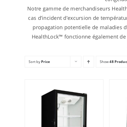
Notre gamme de merchandiseurs HealthLoc
cas d’incident d’excursion de températu
propagation potentielle de maladies d
HealthLock™ fonctionne également de 
Sort by
Price
Show
48 Produc