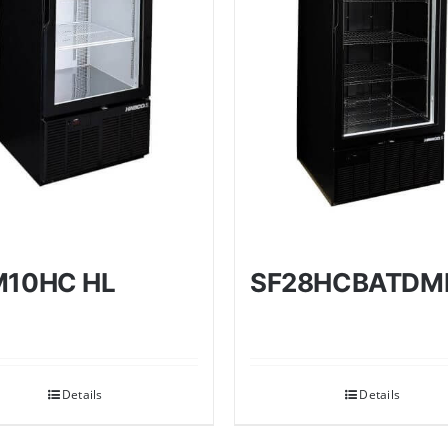
M10HC HL
SF28HCBATDM
Details
Details